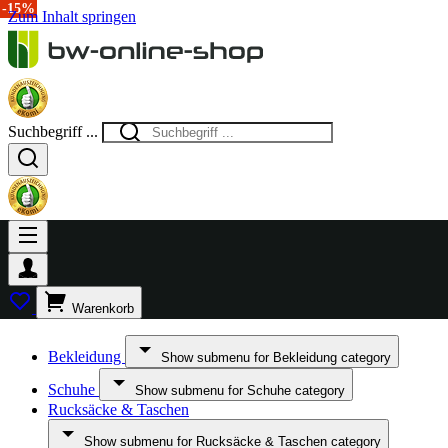
-30%
-15%
Zum Inhalt springen
Suchbegriff ...
Warenkorb
Bekleidung
Show submenu for Bekleidung category
Schuhe
Show submenu for Schuhe category
Rucksäcke & Taschen
Show submenu for Rucksäcke & Taschen category