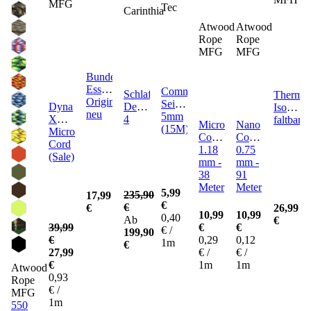
MFG
Tec
Carinthia
Atwood
Atwood
Rope
Rope
MFG
MFG
Bundeswehr
Essbesteck
Commando
Schlafsack
Thermo
Original
Seil
Defence
Dyna
Isomatte
neu
5mm
4
X
faltbar
Micro
Nano
(15M)
Micro
Cord
Cord
Cord
1.18
0.75
(Sale)
mm -
mm -
38
91
Meter
Meter
5,99
235,90
17,99
€
€
26,99
€
10,99
10,99
0,40
Ab
€
39,99
€
€
€ /
199,90
€
0,29
0,12
1m
€
27,99
€ /
€ /
€
1m
1m
Atwood
0,93
Rope
€ /
MFG
1m
550