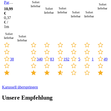
Paracord
Sofort
Sofort
lieferbar
Seil 4
10,99
lieferbar
Sofort
Sofort
mm -
lieferbar
Sofort
Sofort
lieferbar
€
30
lieferbar
lieferbar
0,37
Meter
€ /
1m
Sofort
Sofort
lieferbar
lieferbar
340
192
5
1
83
38
49
Karussell überspringen
Unsere Empfehlung