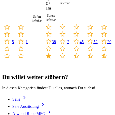
Meter
€ /
lieferbar
1m
Sofort
Sofort
lieferbar
lieferbar
5
1
20
38
2
45
52
Du willst weiter stöbern?
In diesen Kategorien findest Du alles, wonach Du suchst!
Seile
Sale Ausrüstung
Atwood Rope MFG