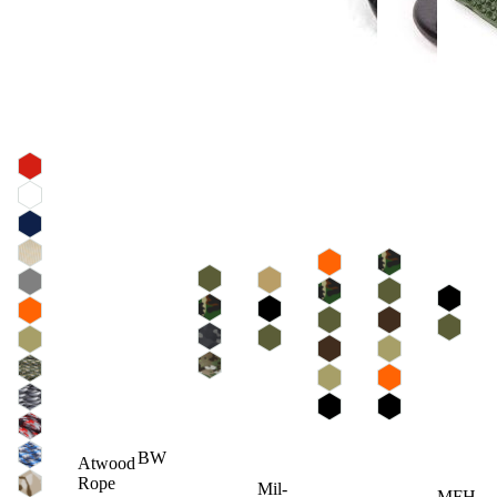
BW
Atwood
Rope
Mil-
MFH