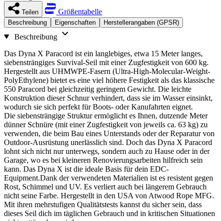
Größentabelle
Teilen
Beschreibung
Eigenschaften
Herstellerangaben (GPSR)
Beschreibung
Das Dyna X Paracord ist ein langlebiges, etwa 15 Meter langes,
siebensträngiges Survival-Seil mit einer Zugfestigkeit von 600 kg.
Hergestellt aus UHMWPE-Fasern (Ultra-High-Molecular-Weight-
PolyEthylene) bietet es eine viel höhere Festigkeit als das klassische
550 Paracord bei gleichzeitig geringem Gewicht. Die leichte
Konstruktion dieser Schnur verhindert, dass sie im Wasser einsinkt,
wodurch sie sich perfekt für Boots- oder Kanufahrten eignet.
Die siebensträngige Struktur ermöglicht es Ihnen, dutzende Meter
dünner Schnüre (mit einer Zugfestigkeit von jeweils ca. 63 kg) zu
verwenden, die beim Bau eines Unterstands oder der Reparatur von
Outdoor-Ausrüstung unerlässlich sind. Doch das Dyna X Paracord
lohnt sich nicht nur unterwegs, sondern auch zu Hause oder in der
Garage, wo es bei kleineren Renovierungsarbeiten hilfreich sein
kann. Das Dyna X ist die ideale Basis für dein EDC-
Equipment.Dank der verwendeten Materialien ist es resistent gegen
Rost, Schimmel und UV. Es verliert auch bei längerem Gebrauch
nicht seine Farbe. Hergestellt in den USA von Atwood Rope MFG.
Mit ihren mehrstufigen Qualitätstests kannst du sicher sein, dass
dieses Seil dich im täglichen Gebrauch und in kritischen Situationen